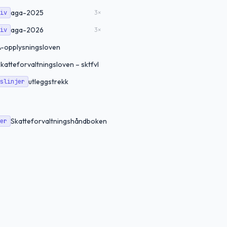
aga-2025
iv
3
×
aga-2026
iv
3
×
-opplysningsloven
katteforvaltningsloven – sktfvl
utleggstrekk
slinjer
Skatteforvaltningshåndboken
er