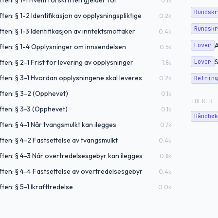
ten: § 1-1 Hvem forskriften gjelder for
0.1
k
Rundskr
en: § 1-2 Identifikasjon av opplysningspliktige
0.2
k
Rundskr
ten: § 1-3 Identifikasjon av inntektsmottaker
0.4
k
A
Lover
ften: § 1-4 Opplysninger om innsendelsen
0.5
k
S
en: § 2-1 Frist for levering av opplysninger
Lover
1.8
k
ten: § 3-1 Hvordan opplysningene skal leveres
0.2
k
Retning
ften: § 3-2 (Opphevet)
0.1
k
TOLKER
ften: § 3-3 (Opphevet)
0.1
k
Håndbøk
ten: § 4-1 Når tvangsmulkt kan ilegges
0.7
k
ten: § 4-2 Fastsettelse av tvangsmulkt
0.4
k
ten: § 4-3 Når overtredelsesgebyr kan ilegges
0.8
k
ten: § 4-4 Fastsettelse av overtredelsesgebyr
0.4
k
ten: § 5-1 Ikrafttredelse
0.0
k