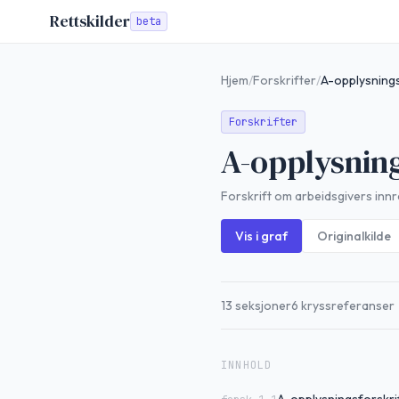
Rettskilder
beta
Hjem
/
Forskrifter
/
A-opplysnings
Forskrifter
A-opplysning
Forskrift om arbeidsgivers inn
Vis i graf
Originalkilde
13
seksjoner
6
kryssreferanser
INNHOLD