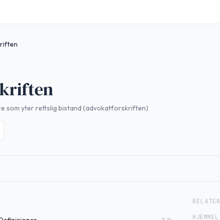
riften
kriften
 som yter rettslig bistand (advokatforskriften)
RELATE
HJEMMEL