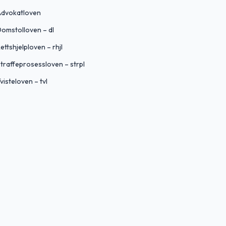
Advokatloven
omstolloven – dl
ettshjelploven – rhjl
traffeprosessloven – strpl
visteloven – tvl