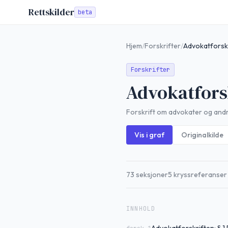
Rettskilder
beta
Hjem
/
Forskrifter
/
Advokatforsk
Forskrifter
Advokatfors
Forskrift om advokater og andre
Vis i graf
Originalkilde
73
seksjoner
5
kryssreferanser
INNHOLD