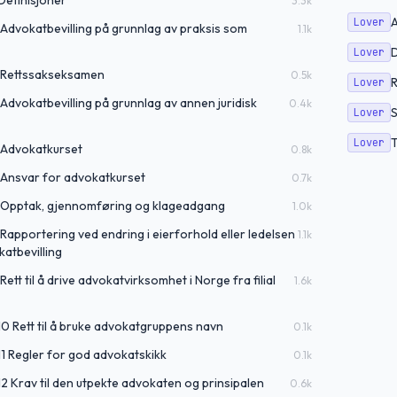
Definisjoner
3.3
k
Lover
 Advokatbevilling på grunnlag av praksis som
1.1
k
D
Lover
3 Rettssakseksamen
0.5
k
R
Lover
 Advokatbevilling på grunnlag av annen juridisk
0.4
k
S
Lover
T
Lover
5 Advokatkurset
0.8
k
 Ansvar for advokatkurset
0.7
k
7 Opptak, gjennomføring og klageadgang
1.0
k
Rapportering ved endring i eierforhold eller ledelsen
1.1
k
atbevilling
ett til å drive advokatvirksomhet i Norge fra filial
1.6
k
10 Rett til å bruke advokatgruppens navn
0.1
k
11 Regler for god advokatskikk
0.1
k
12 Krav til den utpekte advokaten og prinsipalen
0.6
k