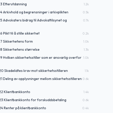
13 Etterutdanning
1.2
k
14 Arkivhold og begrensninger i arkivplikten
0.5
k
15 Advokaters bidrag til Advokattilsynet og
0.7
k
Plikt til å stille sikkerhet
0.2
k
17 Sikkerhetens form
1.0
k
18 Sikkerhetens størrelse
1.3
k
9 Hvilken sikkerhetsstiller som er ansvarlig overfor
1.0
k
20 Skadelidtes krav mot sikkerhetsstilleren
1.1
k
21 Deling av opplysninger mellom sikkerhetsstilleren
0.6
k
 22 Klientbankkonto
1.4
k
 23 Klientbankkonto for forskuddsbetaling
0.6
k
24 Renter på klientbankkonto
0.4
k