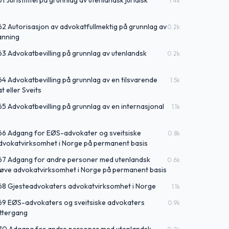
1 Juristtittel på grunnlag av utenlandsk juridisk
1.4
k
62 Autorisasjon av advokatfullmektig på grunnlag av
0.2
k
danning
63 Advokatbevilling på grunnlag av utenlandsk
0.2
k
64 Advokatbevilling på grunnlag av en tilsvarende
1.5
k
t eller Sveits
65 Advokatbevilling på grunnlag av en internasjonal
1.1
k
 66 Adgang for EØS-advokater og sveitsiske
0.8
k
 advokatvirksomhet i Norge på permanent basis
 67 Adgang for andre personer med utenlandsk
0.6
k
 utøve advokatvirksomhet i Norge på permanent basis
 68 Gjesteadvokaters advokatvirksomhet i Norge
1.1
k
 69 EØS-advokaters og sveitsiske advokaters
0.9
k
ettergang