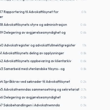
37 Rapportering til Advokattilsynet for
0.1
k
er
38 Advokattilsynets styre og administrasjon
0.6
k
 39 Delegering av avgjørelsesmyndighet og
0.6
k
 40 Advokatregister og advokatfullmektigregister
1.1
k
41 Advokattilsynets deling av opplysninger
0.8
k
42 Advokattilsynets oppbevaring av klientarkiv
0.6
k
 43 Samarbeid med utenlandske tilsyns- og
0.8
k
44 Språkkrav ved søknader til Advokattilsynet
0.2
k
§ 45 Advokatnemndas sammensetning og sekretariat
0.7
k
 46 Delegering av avgjørelsesmyndighet
0.5
k
 47 Saksbehandlingen i Advokatnemnda
0.3
k