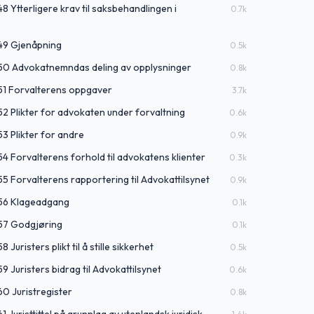
8 Ytterligere krav til saksbehandlingen i
0.7
k
 49 Gjenåpning
0.5
k
 50 Advokatnemndas deling av opplysninger
0.8
k
 51 Forvalterens oppgaver
3.7
k
52 Plikter for advokaten under forvaltning
0.6
k
53 Plikter for andre
0.9
k
54 Forvalterens forhold til advokatens klienter
0.3
k
55 Forvalterens rapportering til Advokattilsynet
0.9
k
 56 Klageadgang
0.1
k
 57 Godgjøring
0.1
k
 Juristers plikt til å stille sikkerhet
0.5
k
9 Juristers bidrag til Advokattilsynet
0.6
k
60 Juristregister
0.8
k