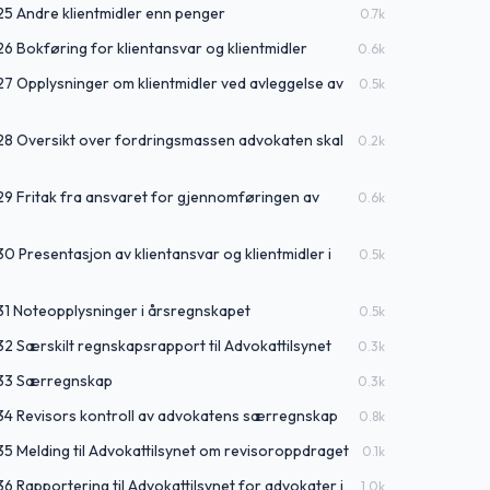
25 Andre klientmidler enn penger
0.7
k
26 Bokføring for klientansvar og klientmidler
0.6
k
27 Opplysninger om klientmidler ved avleggelse av
0.5
k
 28 Oversikt over fordringsmassen advokaten skal
0.2
k
29 Fritak fra ansvaret for gjennomføringen av
0.6
k
30 Presentasjon av klientansvar og klientmidler i
0.5
k
31 Noteopplysninger i årsregnskapet
0.5
k
32 Særskilt regnskapsrapport til Advokattilsynet
0.3
k
§ 33 Særregnskap
0.3
k
 34 Revisors kontroll av advokatens særregnskap
0.8
k
35 Melding til Advokattilsynet om revisoroppdraget
0.1
k
36 Rapportering til Advokattilsynet for advokater i
1.0
k