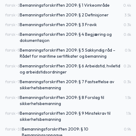
Bemanningsforskriften 2009: § 1 Virkeområde
forsk-1
0.4
k
Bemanningsforskriften 2009: § 2 Definisjoner
forsk-2
3.5
k
Bemanningsforskriften 2009: § 3 Fravik
forsk-3
0.3
k
Bemanningsforskriften 2009: § 4 Begjæring og
forsk-4
0.6
k
dokumentasjon
Bemanningsforskriften 2009: § 5 Sakkyndig råd –
forsk-5
0.1
k
Rådet for maritime sertifikater og bemanning
Bemanningsforskriften 2009: § 6 Arbeidstid, hviletid
forsk-6
0.2
k
og arbeidstidsordninger
Bemanningsforskriften 2009: § 7 Fastsettelse av
forsk-7
0.3
k
sikkerhetsbemanning
Bemanningsforskriften 2009: § 8 Forslag til
forsk-8
1.5
k
sikkerhetsbemanning
Bemanningsforskriften 2009: § 9 Minstekrav til
forsk-9
1.1
k
sikkerhetsbemanning
Bemanningsforskriften 2009: § 10
forsk-10
0.9
k
Bemanningsoppgave