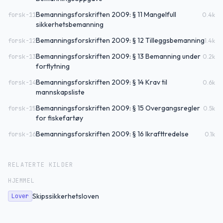
Bemanningsforskriften 2009: § 11 Mangelfull
forsk-11
0.4
k
sikkerhetsbemanning
Bemanningsforskriften 2009: § 12 Tilleggsbemanning
forsk-12
1.4
k
Bemanningsforskriften 2009: § 13 Bemanning under
forsk-13
0.2
k
forflytning
Bemanningsforskriften 2009: § 14 Krav til
forsk-14
0.6
k
mannskapsliste
Bemanningsforskriften 2009: § 15 Overgangsregler
forsk-15
0.5
k
for fiskefartøy
Bemanningsforskriften 2009: § 16 Ikrafttredelse
forsk-16
0.1
k
RELATERTE KILDER
HJEMMEL
Skipssikkerhetsloven
Lover