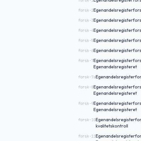
Egenandelsregisterforsk
forsk-1
Egenandelsregisterfors
forsk-2
Egenandelsregisterforsk
forsk-3
Egenandelsregisterfors
forsk-4
Egenandelsregisterforsk
forsk-5
Egenandelsregisterforsk
forsk-6
Egenandelsregisterforskri
forsk-7
Egenandelsregisteret
Egenandelsregisterfor
forsk-7a
Egenandelsregisterforskr
forsk-8
Egenandelsregisteret
Egenandelsregisterforsk
forsk-9
Egenandelsregisteret
Egenandelsregisterfors
forsk-10
kvalitetskontroll
Egenandelsregisterfors
forsk-11