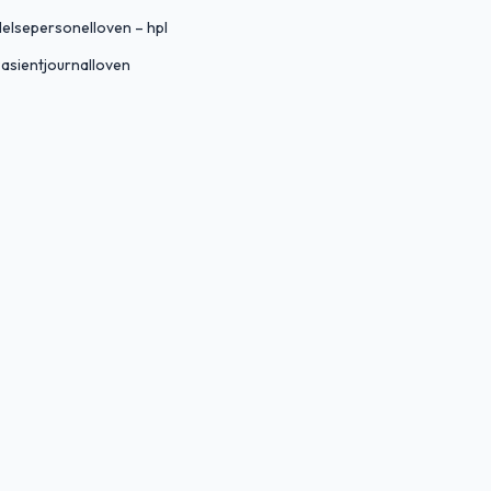
elsepersonelloven – hpl
asientjournalloven