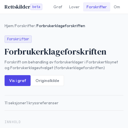
Rettskilder
Graf
Lover
Forskrifter
Om
beta
Hjem
/
Forskrifter
/
Forbrukerklageforskriften
Forskrifter
Forbrukerklageforskriften
Forskrift om behandling av forbrukerklager i Forbrukertilsynet
og Forbrukerklageutvalget (forbrukerklageforskriften)
Vis i graf
Originalkilde
11
seksjoner
1
kryssreferanser
INNHOLD