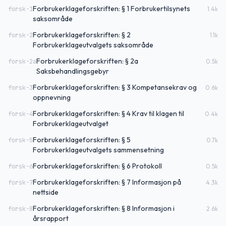
Forbrukerklageforskriften: § 1 Forbrukertilsynets
forsk-1
1.4
k
saksområde
Forbrukerklageforskriften: § 2
forsk-2
1.1
k
Forbrukerklageutvalgets saksområde
Forbrukerklageforskriften: § 2a
forsk-2a
0.5
k
Saksbehandlingsgebyr
Forbrukerklageforskriften: § 3 Kompetansekrav og
forsk-3
0.6
k
oppnevning
Forbrukerklageforskriften: § 4 Krav til klagen til
forsk-4
0.4
k
Forbrukerklageutvalget
Forbrukerklageforskriften: § 5
forsk-5
0.7
k
Forbrukerklageutvalgets sammensetning
Forbrukerklageforskriften: § 6 Protokoll
forsk-6
0.5
k
Forbrukerklageforskriften: § 7 Informasjon på
forsk-7
4.3
k
nettside
Forbrukerklageforskriften: § 8 Informasjon i
forsk-8
2.6
k
årsrapport