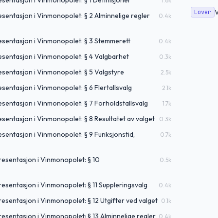
sentasjon i Vinmonopolet: § 1 Definisjoner
1.6
k
Lover
sentasjon i Vinmonopolet: § 2 Alminnelige regler
0.4
k
esentasjon i Vinmonopolet: § 3 Stemmerett
0.4
k
esentasjon i Vinmonopolet: § 4 Valgbarhet
0.3
k
sentasjon i Vinmonopolet: § 5 Valgstyre
2.5
k
sentasjon i Vinmonopolet: § 6 Flertallsvalg
2.1
k
sentasjon i Vinmonopolet: § 7 Forholdstallsvalg
1.7
k
sentasjon i Vinmonopolet: § 8 Resultatet av valget
0.3
k
sentasjon i Vinmonopolet: § 9 Funksjonstid,
0.7
k
resentasjon i Vinmonopolet: § 10
0.5
k
esentasjon i Vinmonopolet: § 11 Suppleringsvalg
0.4
k
esentasjon i Vinmonopolet: § 12 Utgifter ved valget
0.1
k
esentasjon i Vinmonopolet: § 13 Alminnelige regler
0.4
k