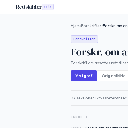
Rettskilder
beta
Hjem
/
Forskrifter
/
Forskr. om an
Forskrifter
Forskr. om a
Forskrift om ansattes rett til 
Vis i graf
Originalkilde
27
seksjoner
1
kryssreferanser
INNHOLD