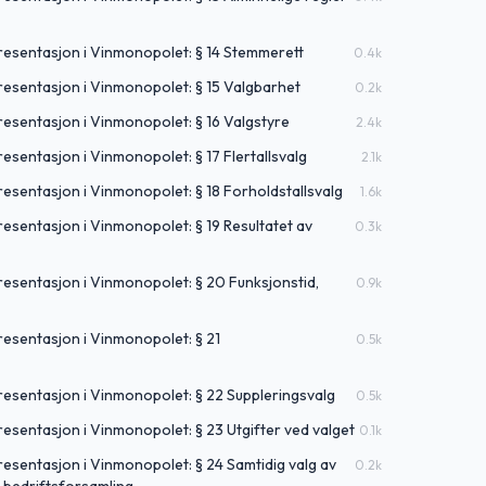
resentasjon i Vinmonopolet: § 14 Stemmerett
0.4
k
resentasjon i Vinmonopolet: § 15 Valgbarhet
0.2
k
esentasjon i Vinmonopolet: § 16 Valgstyre
2.4
k
esentasjon i Vinmonopolet: § 17 Flertallsvalg
2.1
k
esentasjon i Vinmonopolet: § 18 Forholdstallsvalg
1.6
k
esentasjon i Vinmonopolet: § 19 Resultatet av
0.3
k
esentasjon i Vinmonopolet: § 20 Funksjonstid,
0.9
k
resentasjon i Vinmonopolet: § 21
0.5
k
resentasjon i Vinmonopolet: § 22 Suppleringsvalg
0.5
k
esentasjon i Vinmonopolet: § 23 Utgifter ved valget
0.1
k
esentasjon i Vinmonopolet: § 24 Samtidig valg av
0.2
k