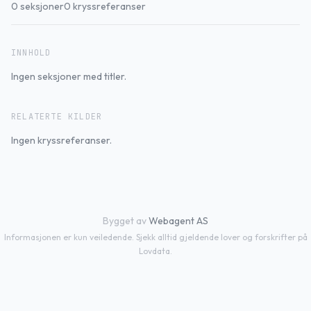
0
seksjoner
0
kryssreferanser
INNHOLD
Ingen seksjoner med titler.
RELATERTE KILDER
Ingen kryssreferanser.
Bygget av
Webagent AS
Informasjonen er kun veiledende. Sjekk alltid gjeldende lover og forskrifter på
Lovdata.