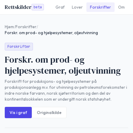
Rettskilder
Graf
Lover
Forskrifter
Om
beta
Hjem
/
Forskrifter
/
Forskr. om prod- og hjelpesystemer, oljeutvinning
Forskrifter
Forskr. om prod- og
hjelpesystemer, oljeutvinning
Forskrift for produksjons- og hjelpesystemer på
produksjonsanlegg m.v. for utvinning av petroleumsforekomster i
indre norske farvann, norsk sjøterritorium og den del av
kontinentalsokkelen som er undergitt norsk statshøyhet.
Vis i graf
Originalkilde