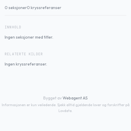
0
seksjoner
0
kryssreferanser
INNHOLD
Ingen seksjoner med titler.
RELATERTE KILDER
Ingen kryssreferanser.
Bygget av
Webagent AS
Informasjonen er kun veiledende. Sjekk alltid gjeldende lover og forskrifter på
Lovdata.