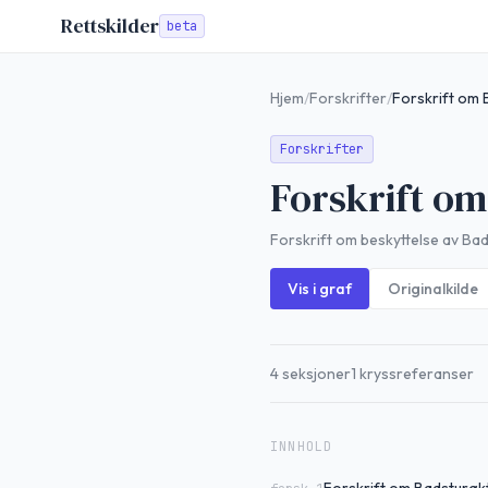
Rettskilder
beta
Hjem
/
Forskrifter
/
Forskrift om 
Forskrifter
Forskrift om
Forskrift om beskyttelse av Bad
Vis i graf
Originalkilde
4
seksjoner
1
kryssreferanser
INNHOLD