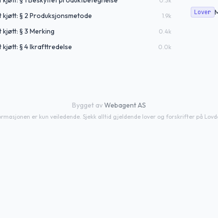
 kjøtt: § 1 Beskyttet produktbetegnelse
0.3
k
M
Lover
 kjøtt: § 2 Produksjonsmetode
1.9
k
kjøtt: § 3 Merking
0.4
k
kjøtt: § 4 Ikrafttredelse
0.0
k
Bygget av
Webagent AS
ormasjonen er kun veiledende. Sjekk alltid gjeldende lover og forskrifter på Lovd