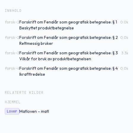
INNHOLD
Forskrift om Fenalår som geografisk betegnelse: § 1
forsk-1
0.0
k
Beskyttet produktbetegnelse
Forskrift om Fenalår som geografisk betegnelse: § 2
forsk-2
0.0
k
Rettmessig bruker
Forskrift om Fenalår som geografisk betegnelse: § 3
forsk-3
3.3
k
Vilkår for bruk av produktbetegnelsen
Forskrift om Fenalår som geografisk betegnelse: § 4
forsk-4
0.0
k
Ikrafttredelse
RELATERTE KILDER
HJEMMEL
Matloven – matl
Lover