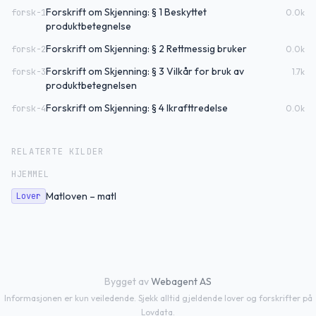
Forskrift om Skjenning: § 1 Beskyttet
forsk-1
0.0
k
produktbetegnelse
Forskrift om Skjenning: § 2 Rettmessig bruker
forsk-2
0.0
k
Forskrift om Skjenning: § 3 Vilkår for bruk av
forsk-3
1.7
k
produktbetegnelsen
Forskrift om Skjenning: § 4 Ikrafttredelse
forsk-4
0.0
k
RELATERTE KILDER
HJEMMEL
Matloven – matl
Lover
Bygget av
Webagent AS
Informasjonen er kun veiledende. Sjekk alltid gjeldende lover og forskrifter på
Lovdata.