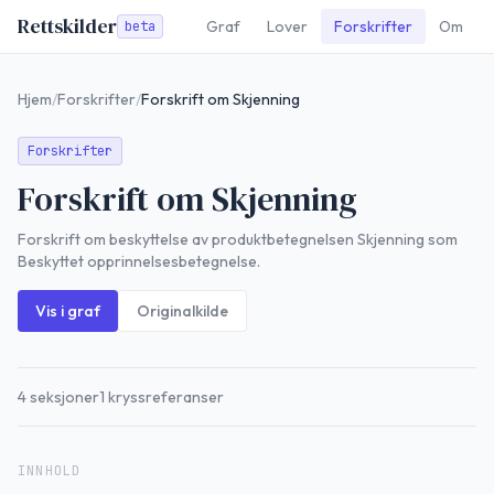
Rettskilder
Graf
Lover
Forskrifter
Om
beta
Hjem
/
Forskrifter
/
Forskrift om Skjenning
Forskrifter
Forskrift om Skjenning
Forskrift om beskyttelse av produktbetegnelsen Skjenning som
Beskyttet opprinnelsesbetegnelse.
Vis i graf
Originalkilde
4
seksjoner
1
kryssreferanser
INNHOLD