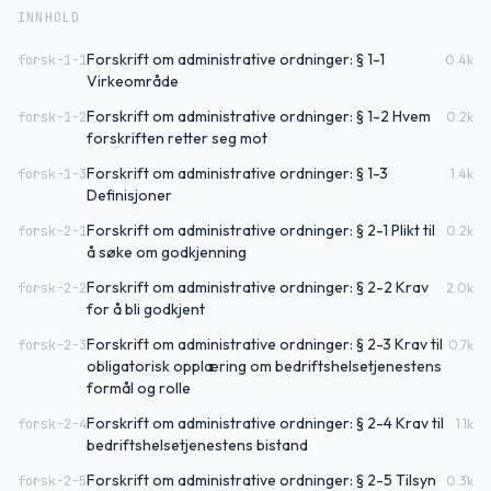
INNHOLD
Forskrift om administrative ordninger: § 1-1
forsk-1-1
0.4
k
Virkeområde
Forskrift om administrative ordninger: § 1-2 Hvem
forsk-1-2
0.2
k
forskriften retter seg mot
Forskrift om administrative ordninger: § 1-3
forsk-1-3
1.4
k
Definisjoner
Forskrift om administrative ordninger: § 2-1 Plikt til
forsk-2-1
0.2
k
å søke om godkjenning
Forskrift om administrative ordninger: § 2-2 Krav
forsk-2-2
2.0
k
for å bli godkjent
Forskrift om administrative ordninger: § 2-3 Krav til
forsk-2-3
0.7
k
obligatorisk opplæring om bedriftshelsetjenestens
formål og rolle
Forskrift om administrative ordninger: § 2-4 Krav til
forsk-2-4
1.1
k
bedriftshelsetjenestens bistand
Forskrift om administrative ordninger: § 2-5 Tilsyn
forsk-2-5
0.3
k