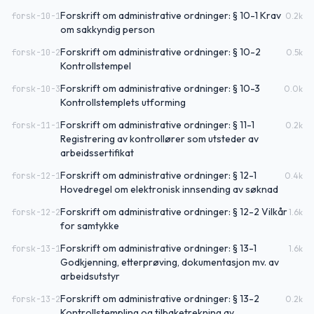
Forskrift om administrative ordninger: § 10-1 Krav
forsk-10-1
0.2
k
om sakkyndig person
Forskrift om administrative ordninger: § 10-2
forsk-10-2
0.5
k
Kontrollstempel
Forskrift om administrative ordninger: § 10-3
forsk-10-3
0.0
k
Kontrollstemplets utforming
Forskrift om administrative ordninger: § 11-1
forsk-11-1
0.2
k
Registrering av kontrollører som utsteder av
arbeidssertifikat
Forskrift om administrative ordninger: § 12-1
forsk-12-1
0.4
k
Hovedregel om elektronisk innsending av søknad
Forskrift om administrative ordninger: § 12-2 Vilkår
forsk-12-2
1.6
k
for samtykke
Forskrift om administrative ordninger: § 13-1
forsk-13-1
1.6
k
Godkjenning, etterprøving, dokumentasjon mv. av
arbeidsutstyr
Forskrift om administrative ordninger: § 13-2
forsk-13-2
0.2
k
Kontrollstempling og tilbaketrekning av