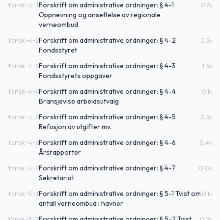
Forskrift om administrative ordninger: § 4-1
forsk-4-1
0.7
k
Oppnevning og ansettelse av regionale
verneombud
Forskrift om administrative ordninger: § 4-2
forsk-4-2
0.5
k
Fondsstyret
Forskrift om administrative ordninger: § 4-3
forsk-4-3
1.3
k
Fondsstyrets oppgaver
Forskrift om administrative ordninger: § 4-4
forsk-4-4
0.1
k
Bransjevise arbeidsutvalg
Forskrift om administrative ordninger: § 4-5
forsk-4-5
0.5
k
Refusjon av utgifter mv.
Forskrift om administrative ordninger: § 4-6
forsk-4-6
0.4
k
Årsrapporter
Forskrift om administrative ordninger: § 4-7
forsk-4-7
0.0
k
Sekretariat
Forskrift om administrative ordninger: § 5-1 Tvist om
forsk-5-1
0.1
k
antall verneombud i havner
Forskrift om administrative ordninger: § 5-2 Tvist
forsk-5-2
0.2
k