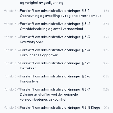
og varighet av godkjenning
Forskrift om administrative ordninger: § 3-1
forsk-3-1
1.3
k
Oppnevning og avsetting av regionale verneombud
Forskrift om administrative ordninger: § 3-2
forsk-3-2
0.3
k
Områdeinndeling og antall verneombud
Forskrift om administrative ordninger: § 3-3
forsk-3-3
0.2
k
Kvalifikasjoner
Forskrift om administrative ordninger: § 3-4
forsk-3-4
0.3
k
Forbundenes oppgaver
Forskrift om administrative ordninger: § 3-5
forsk-3-5
0.2
k
Instrukser
Forskrift om administrative ordninger: § 3-6
forsk-3-6
0.7
k
Fondsstyret
Forskrift om administrative ordninger: § 3-7
forsk-3-7
0.5
k
Dekning av utgifter ved de regionale
verneombudenes virksomhet
Forskrift om administrative ordninger: § 3-8 Klage
forsk-3-8
0.1
k