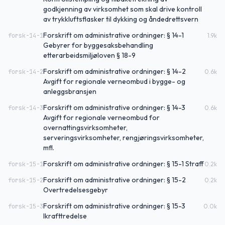
godkjenning av virksomhet som skal drive kontroll
av trykkluftsflasker til dykking og åndedrettsvern
Forskrift om administrative ordninger: § 14-1
forsk-14-1
1.9
k
Gebyrer for byggesaksbehandling
etterarbeidsmiljøloven § 18-9
Forskrift om administrative ordninger: § 14-2
forsk-14-2
0.6
k
Avgift for regionale verneombud i bygge- og
anleggsbransjen
Forskrift om administrative ordninger: § 14-3
forsk-14-3
0.6
k
Avgift for regionale verneombud for
overnattingsvirksomheter,
serveringsvirksomheter, rengjøringsvirksomheter,
mfl.
Forskrift om administrative ordninger: § 15-1 Straff
forsk-15-1
0.2
k
Forskrift om administrative ordninger: § 15-2
forsk-15-2
0.2
k
Overtredelsesgebyr
Forskrift om administrative ordninger: § 15-3
forsk-15-3
0.0
k
Ikrafttredelse