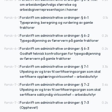
om arbeidsmiljøutvalgs størrelse og
arbeidsgiverrepresentasjon i havner
Forskrift om administrative ordninger: § 6-1
forsk-6-1
0.1
k
Typeprøving, beregning og vurdering av gamle
traktorer
Forskrift om administrative ordninger: § 6-2
forsk-6-2
0.2
k
Typegodkjenning av førervern på gamle traktorer
Forskrift om administrative ordninger: § 6-3
forsk-6-3
0.2
k
Godtatt teknisk kontrollorgan for typegodkjenning
av førervern på gamle traktorer
Forskrift om administrative ordninger: § 7-1
forsk-7-1
3.3
k
Utpeking av og krav til sertifiseringsorgan som skal
sertifisere opplæringsvirksomhet – arbeidsutstyr
Forskrift om administrative ordninger: § 7-2
forsk-7-2
3.4
k
Utpeking av og krav til sertifiseringsorgan som skal
sertifisere sakkyndig virksomhet – arbeidsutstyr
Forskrift om administrative ordninger: § 7-3
forsk-7-3
0.2
k
(Opphevet)