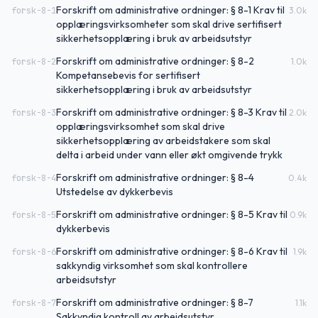
Forskrift om administrative ordninger: § 8-1 Krav til
forsk-8-1
3.0
k
opplæringsvirksomheter som skal drive sertifisert
sikkerhetsopplæring i bruk av arbeidsutstyr
Forskrift om administrative ordninger: § 8-2
forsk-8-2
1.0
k
Kompetansebevis for sertifisert
sikkerhetsopplæring i bruk av arbeidsutstyr
Forskrift om administrative ordninger: § 8-3 Krav til
forsk-8-3
2.0
k
opplæringsvirksomhet som skal drive
sikkerhetsopplæring av arbeidstakere som skal
delta i arbeid under vann eller økt omgivende trykk
Forskrift om administrative ordninger: § 8-4
forsk-8-4
0.4
k
Utstedelse av dykkerbevis
Forskrift om administrative ordninger: § 8-5 Krav til
forsk-8-5
0.9
k
dykkerbevis
Forskrift om administrative ordninger: § 8-6 Krav til
forsk-8-6
1.9
k
sakkyndig virksomhet som skal kontrollere
arbeidsutstyr
Forskrift om administrative ordninger: § 8-7
forsk-8-7
1.1
k
Sakkyndig kontroll av arbeidsutstyr