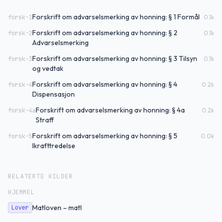
Forskrift om advarselsmerking av honning: § 1 Formål
forsk-1
0.1
k
Forskrift om advarselsmerking av honning: § 2
forsk-2
0.1
k
Advarselsmerking
Forskrift om advarselsmerking av honning: § 3 Tilsyn
forsk-3
0.1
k
og vedtak
Forskrift om advarselsmerking av honning: § 4
forsk-4
0.2
k
Dispensasjon
Forskrift om advarselsmerking av honning: § 4a
forsk-4a
0.2
k
Straff
Forskrift om advarselsmerking av honning: § 5
forsk-5
0.0
k
Ikrafttredelse
RELATERTE KILDER
HJEMMEL
Matloven – matl
Lover