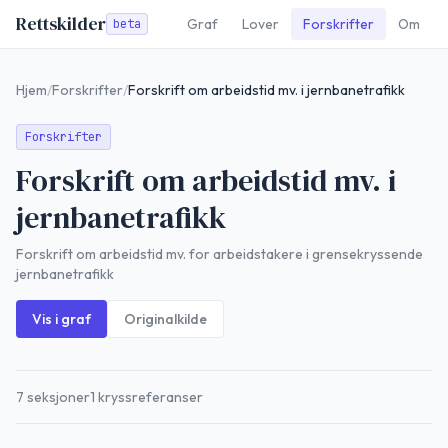
Rettskilder
Graf
Lover
Forskrifter
Om
beta
Hjem
/
Forskrifter
/
Forskrift om arbeidstid mv. i jernbanetrafikk
Forskrifter
Forskrift om arbeidstid mv. i
jernbanetrafikk
Forskrift om arbeidstid mv. for arbeidstakere i grensekryssende
jernbanetrafikk
Vis i graf
Originalkilde
7
seksjoner
1
kryssreferanser