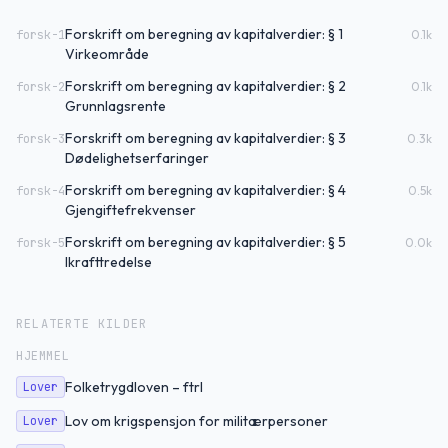
Forskrift om beregning av kapitalverdier: § 1
forsk-1
0.1
k
Virkeområde
Forskrift om beregning av kapitalverdier: § 2
forsk-2
0.1
k
Grunnlagsrente
Forskrift om beregning av kapitalverdier: § 3
forsk-3
0.3
k
Dødelighetserfaringer
Forskrift om beregning av kapitalverdier: § 4
forsk-4
0.5
k
Gjengiftefrekvenser
Forskrift om beregning av kapitalverdier: § 5
forsk-5
0.0
k
Ikrafttredelse
RELATERTE KILDER
HJEMMEL
Folketrygdloven – ftrl
Lover
Lov om krigspensjon for militærpersoner
Lover