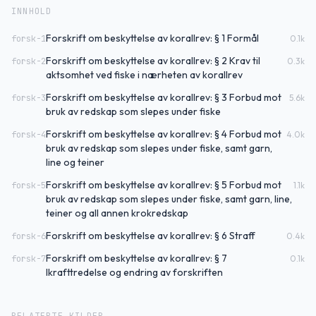
INNHOLD
Forskrift om beskyttelse av korallrev: § 1 Formål
forsk-1
0.1
k
Forskrift om beskyttelse av korallrev: § 2 Krav til
forsk-2
0.3
k
aktsomhet ved fiske i nærheten av korallrev
Forskrift om beskyttelse av korallrev: § 3 Forbud mot
forsk-3
5.6
k
bruk av redskap som slepes under fiske
Forskrift om beskyttelse av korallrev: § 4 Forbud mot
forsk-4
4.0
k
bruk av redskap som slepes under fiske, samt garn,
line og teiner
Forskrift om beskyttelse av korallrev: § 5 Forbud mot
forsk-5
1.1
k
bruk av redskap som slepes under fiske, samt garn, line,
teiner og all annen krokredskap
Forskrift om beskyttelse av korallrev: § 6 Straff
forsk-6
0.4
k
Forskrift om beskyttelse av korallrev: § 7
forsk-7
0.1
k
Ikrafttredelse og endring av forskriften