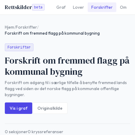
Rettskilder
Graf
Lover
Forskrifter
Om
beta
Hjem
/
Forskrifter
/
Forskrift om fremmed flagg på kommunal bygning
Forskrifter
Forskrift om fremmed flagg på
kommunal bygning
Forskrift om adgang til i særlige tilfelle å benytte fremmed lands
flagg ved siden av det norske flagg på kommunale offentlige
bygninger.
Vis i graf
Originalkilde
0
seksjoner
0
kryssreferanser