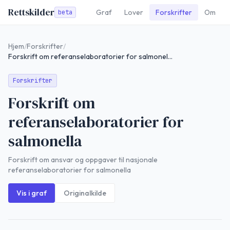
Rettskilder
Graf
Lover
Forskrifter
Om
beta
Hjem
/
Forskrifter
/
Forskrift om referanselaboratorier for salmonella
Forskrifter
Forskrift om
referanselaboratorier for
salmonella
Forskrift om ansvar og oppgaver til nasjonale
referanselaboratorier for salmonella
Vis i graf
Originalkilde