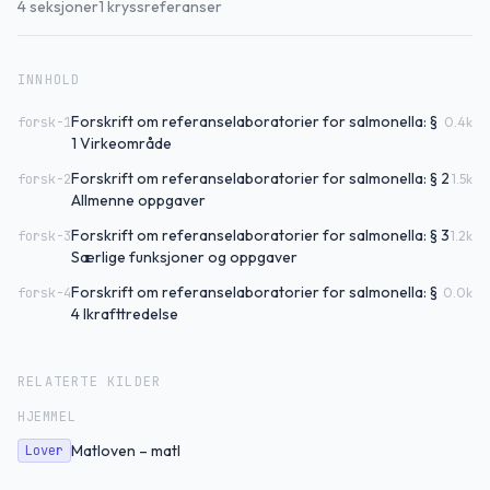
4
seksjoner
1
kryssreferanser
INNHOLD
Forskrift om referanselaboratorier for salmonella: §
forsk-1
0.4
k
1 Virkeområde
Forskrift om referanselaboratorier for salmonella: § 2
forsk-2
1.5
k
Allmenne oppgaver
Forskrift om referanselaboratorier for salmonella: § 3
forsk-3
1.2
k
Særlige funksjoner og oppgaver
Forskrift om referanselaboratorier for salmonella: §
forsk-4
0.0
k
4 Ikrafttredelse
RELATERTE KILDER
HJEMMEL
Matloven – matl
Lover