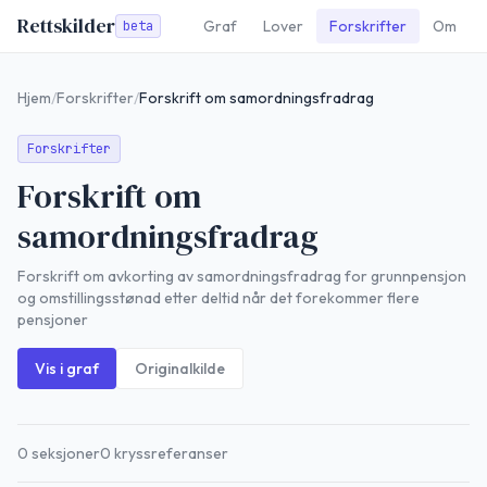
Rettskilder
Graf
Lover
Forskrifter
Om
beta
Hjem
/
Forskrifter
/
Forskrift om samordningsfradrag
Forskrifter
Forskrift om
samordningsfradrag
Forskrift om avkorting av samordningsfradrag for grunnpensjon
og omstillingsstønad etter deltid når det forekommer flere
pensjoner
Vis i graf
Originalkilde
0
seksjoner
0
kryssreferanser