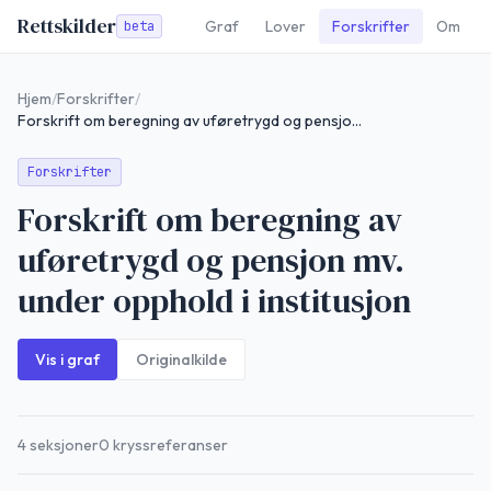
Rettskilder
Graf
Lover
Forskrifter
Om
beta
Hjem
/
Forskrifter
/
Forskrift om beregning av uføretrygd og pensjon mv. under opphold i institusjon
Forskrifter
Forskrift om beregning av
uføretrygd og pensjon mv.
under opphold i institusjon
Vis i graf
Originalkilde
4
seksjoner
0
kryssreferanser