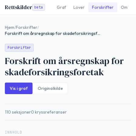
Rettskilder
Graf
Lover
Forskrifter
Om
beta
Hjem
/
Forskrifter
/
Forskrift om årsregnskap for skadeforsikringsforetak
Forskrifter
Forskrift om årsregnskap for
skadeforsikringsforetak
Vis i graf
Originalkilde
110
seksjoner
0
kryssreferanser
INNHOLD