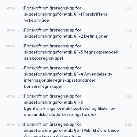
Forskrift om årsregnskap for
forsk-1-1
0.3
k
skadeforsikringsforetak: § 1-1 Forskriftens
virkeområde
Forskrift om årsregnskap for
forsk-1-2
0.3
k
skadeforsikringsforetak: § 1-2 Definisjoner
Forskrift om årsregnskap for
forsk-1-3
1.1
k
skadeforsikringsforetak: § 1-3 Regnskapsmodell i
selskapsregnskapet
Forskrift om årsregnskap for
forsk-1-4
0.9
k
skadeforsikringsforetak: § 1-4 Anvendelse av
internasjonale regnskapsstandarder i
konsernregnskapet
Forskrift om årsregnskap for
forsk-1-5
0.2
k
skadeforsikringsforetak: § 1-5
Egenforsikringsforetak (captives) og filialer av
utenlandske skadeforsikringsforetak
Forskrift om årsregnskap for
forsk-2-1
0.2
k
skadeforsikringsforetak: § 2-1 Plikt til å utarbeide
årsregnskap og årsberetning