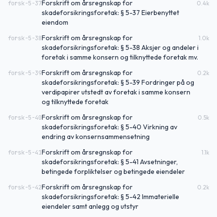
Forskrift om årsregnskap for
forsk-5-37
0.4
k
skadeforsikringsforetak: § 5-37 Eierbenyttet
eiendom
Forskrift om årsregnskap for
forsk-5-38
1.0
k
skadeforsikringsforetak: § 5-38 Aksjer og andeler i
foretak i samme konsern og tilknyttede foretak mv.
Forskrift om årsregnskap for
forsk-5-39
0.2
k
skadeforsikringsforetak: § 5-39 Fordringer på og
verdipapirer utstedt av foretak i samme konsern
og tilknyttede foretak
Forskrift om årsregnskap for
forsk-5-40
0.5
k
skadeforsikringsforetak: § 5-40 Virkning av
endring av konsernsammensetning
Forskrift om årsregnskap for
forsk-5-41
1.1
k
skadeforsikringsforetak: § 5-41 Avsetninger,
betingede forpliktelser og betingede eiendeler
Forskrift om årsregnskap for
forsk-5-42
0.2
k
skadeforsikringsforetak: § 5-42 Immaterielle
eiendeler samt anlegg og utstyr