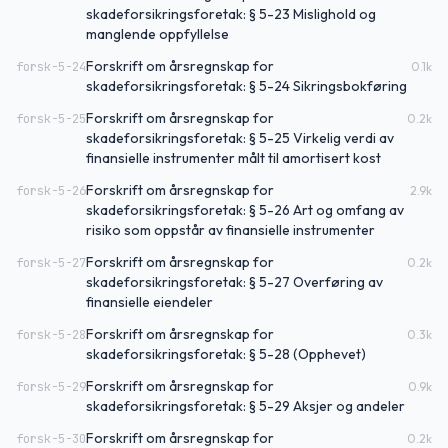
skadeforsikringsforetak: § 5-23 Mislighold og
manglende oppfyllelse
Forskrift om årsregnskap for
forsk-5-24
0.1
k
skadeforsikringsforetak: § 5-24 Sikringsbokføring
Forskrift om årsregnskap for
forsk-5-25
0.2
k
skadeforsikringsforetak: § 5-25 Virkelig verdi av
finansielle instrumenter målt til amortisert kost
Forskrift om årsregnskap for
forsk-5-26
2.9
k
skadeforsikringsforetak: § 5-26 Art og omfang av
risiko som oppstår av finansielle instrumenter
Forskrift om årsregnskap for
forsk-5-27
0.2
k
skadeforsikringsforetak: § 5-27 Overføring av
finansielle eiendeler
Forskrift om årsregnskap for
forsk-5-28
0.3
k
skadeforsikringsforetak: § 5-28 (Opphevet)
Forskrift om årsregnskap for
forsk-5-29
0.9
k
skadeforsikringsforetak: § 5-29 Aksjer og andeler
Forskrift om årsregnskap for
forsk-5-30
0.2
k