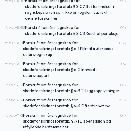
Forskrift om årsregnskap for
forsk-5-57
0.1
k
skadeforsikringsforetak: § 5-57 Bestemmelser i
regnskapsloven som ikke er regulert særskilt i
denne forskriften
Forskrift om årsregnskap for
forsk-5-58
0.1
k
skadeforsikringsforetak: § 5-58 Resultat per aksje
Forskrift om årsregnskap for
forsk-6-1
0.2
k
skadeforsikringsforetak: § 6-1 Plikt til å utarbeide
delårsregnskap
Forskrift om årsregnskap for
forsk-6-2
0.5
k
skadeforsikringsforetak: § 6-2 Innhold i
delårsrapport
Forskrift om årsregnskap for
forsk-6-3
0.1
k
skadeforsikringsforetak: § 6-3 Tilleggsopplysninger
Forskrift om årsregnskap for
forsk-6-4
0.4
k
skadeforsikringsforetak: § 6-4 Offentlighet mv.
Forskrift om årsregnskap for
forsk-7-1
0.1
k
skadeforsikringsforetak: § 7-1 Dispensasjon og
utfyllende bestemmelser