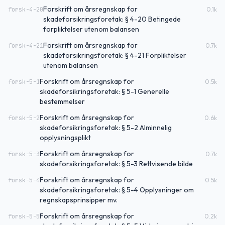
Forskrift om årsregnskap for
forsk-4-20
0.1
k
skadeforsikringsforetak: § 4-20 Betingede
forpliktelser utenom balansen
Forskrift om årsregnskap for
forsk-4-21
0.7
k
skadeforsikringsforetak: § 4-21 Forpliktelser
utenom balansen
Forskrift om årsregnskap for
forsk-5-1
0.5
k
skadeforsikringsforetak: § 5-1 Generelle
bestemmelser
Forskrift om årsregnskap for
forsk-5-2
0.6
k
skadeforsikringsforetak: § 5-2 Alminnelig
opplysningsplikt
Forskrift om årsregnskap for
forsk-5-3
0.7
k
skadeforsikringsforetak: § 5-3 Rettvisende bilde
Forskrift om årsregnskap for
forsk-5-4
0.5
k
skadeforsikringsforetak: § 5-4 Opplysninger om
regnskapsprinsipper mv.
Forskrift om årsregnskap for
forsk-5-5
0.2
k