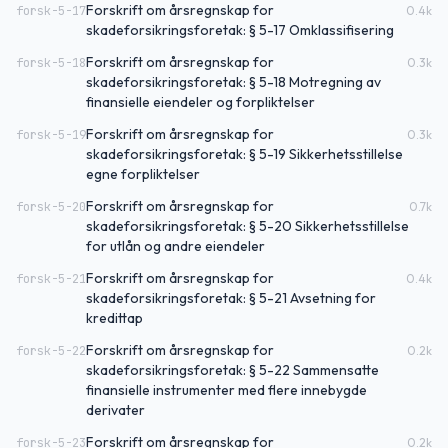
Forskrift om årsregnskap for
forsk-5-17
0.4
k
skadeforsikringsforetak: § 5-17 Omklassifisering
Forskrift om årsregnskap for
forsk-5-18
0.3
k
skadeforsikringsforetak: § 5-18 Motregning av
finansielle eiendeler og forpliktelser
Forskrift om årsregnskap for
forsk-5-19
0.3
k
skadeforsikringsforetak: § 5-19 Sikkerhetsstillelse
egne forpliktelser
Forskrift om årsregnskap for
forsk-5-20
0.7
k
skadeforsikringsforetak: § 5-20 Sikkerhetsstillelse
for utlån og andre eiendeler
Forskrift om årsregnskap for
forsk-5-21
0.4
k
skadeforsikringsforetak: § 5-21 Avsetning for
kredittap
Forskrift om årsregnskap for
forsk-5-22
0.2
k
skadeforsikringsforetak: § 5-22 Sammensatte
finansielle instrumenter med flere innebygde
derivater
Forskrift om årsregnskap for
forsk-5-23
0.2
k