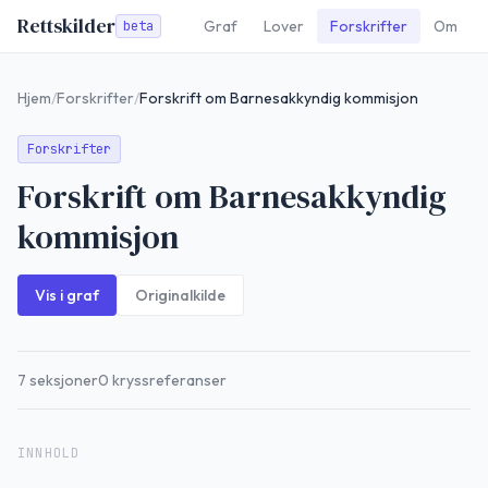
Rettskilder
Graf
Lover
Forskrifter
Om
beta
Hjem
/
Forskrifter
/
Forskrift om Barnesakkyndig kommisjon
Forskrifter
Forskrift om Barnesakkyndig
kommisjon
Vis i graf
Originalkilde
7
seksjoner
0
kryssreferanser
INNHOLD