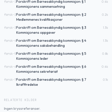
Forskrift om Barnesakkyndig kommisjon: § 1
forsk-1
0.4
k
Kommisjonens sammensetning
Forskrift om Barnesakkyndig kommisjon: § 2
forsk-2
0.2
k
Medlemmenes kvalifikasjoner
Forskrift om Barnesakkyndig kommisjon: § 3
forsk-3
1.3
k
Kommisjonens oppgaver
Forskrift om Barnesakkyndig kommisjon: § 4
forsk-4
1.3
k
Kommisjonens saksbehandling
Forskrift om Barnesakkyndig kommisjon: § 5
forsk-5
0.8
k
Kommisjonens leder
Forskrift om Barnesakkyndig kommisjon: § 6
forsk-6
0.4
k
Kommisjonens sekretariat
Forskrift om Barnesakkyndig kommisjon: § 7
forsk-7
0.1
k
Ikrafttredelse
RELATERTE KILDER
Ingen kryssreferanser.