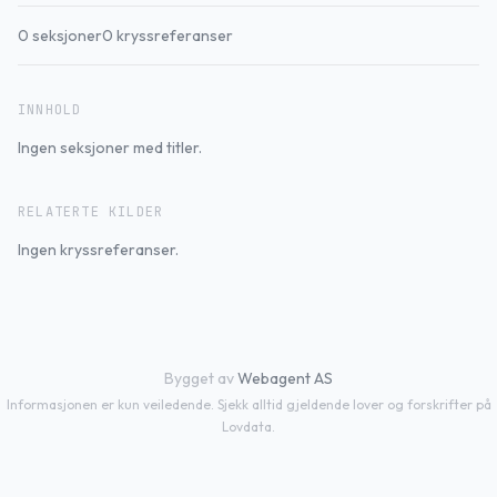
0
seksjoner
0
kryssreferanser
INNHOLD
Ingen seksjoner med titler.
RELATERTE KILDER
Ingen kryssreferanser.
Bygget av
Webagent AS
Informasjonen er kun veiledende. Sjekk alltid gjeldende lover og forskrifter på
Lovdata.