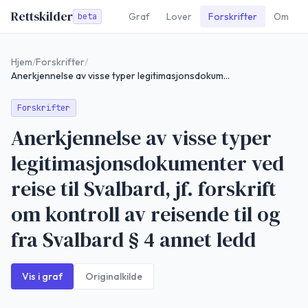
Rettskilder
Graf
Lover
Forskrifter
Om
beta
Hjem
/
Forskrifter
/
Anerkjennelse av visse typer legitimasjonsdokumenter ved reise til Svalbard, jf. forskrift om kontroll av reisende til og fra Svalbard § 4 annet ledd
Forskrifter
Anerkjennelse av visse typer
legitimasjonsdokumenter ved
reise til Svalbard, jf. forskrift
om kontroll av reisende til og
fra Svalbard § 4 annet ledd
Vis i graf
Originalkilde