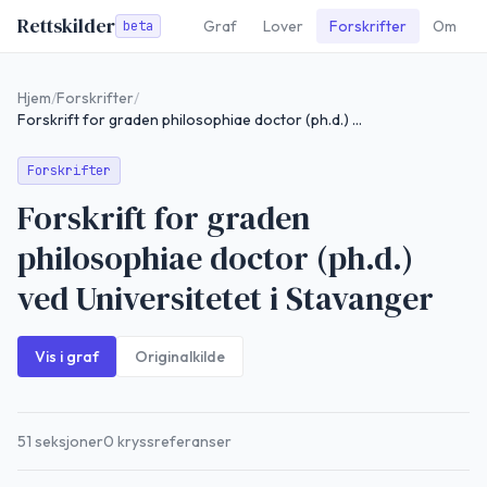
Rettskilder
Graf
Lover
Forskrifter
Om
beta
Hjem
/
Forskrifter
/
Forskrift for graden philosophiae doctor (ph.d.) ved Universitetet i Stavanger
Forskrifter
Forskrift for graden
philosophiae doctor (ph.d.)
ved Universitetet i Stavanger
Vis i graf
Originalkilde
51
seksjoner
0
kryssreferanser