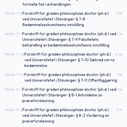
formelle feil i avhandlingen
Forskrift for graden philosophiae doctor (ph.d.)
forsk-7-8
0.7
k
ved Universitetet i Stavanger: § 7-8
Bedømmelseskomiteens innstilling
Forskrift for graden philosophiae doctor (ph.d.) ved
forsk-7-9
1.3
k
Universitetet i Stavanger: § 7-9 Fakultetets
behandling av bedømmelseskomiteens innstilling
Forskrift for graden philosophiae doctor (ph.d.)
forsk-7-10
0.6
k
ved Universitetet i Stavanger: § 7-10 Søknad om ny
bedømmelse
Forskrift for graden philosophiae doctor (ph.d.)
forsk-7-11
1.5
k
ved Universitetet i Stavanger: § 7-11 Offentliggjøring
Forskrift for graden philosophiae doctor (ph.d.) ved
forsk-8-1
1.0
k
Universitetet i Stavanger: § 8-1 Avholdelse av
prøveforelesning
Forskrift for graden philosophiae doctor (ph.d.)
forsk-8-2
0.7
k
ved Universitetet i Stavanger: § 8-2 Vurdering av
prøveforelesning