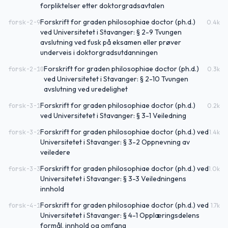
forpliktelser etter doktorgradsavtalen
Forskrift for graden philosophiae doctor (ph.d.)
forsk-2-9
0.4
k
ved Universitetet i Stavanger: § 2-9 Tvungen
avslutning ved fusk på eksamen eller prøver
underveis i doktorgradsutdanningen
Forskrift for graden philosophiae doctor (ph.d.)
forsk-2-10
0.3
k
ved Universitetet i Stavanger: § 2-10 Tvungen
avslutning ved uredelighet
Forskrift for graden philosophiae doctor (ph.d.)
forsk-3-1
0.2
k
ved Universitetet i Stavanger: § 3-1 Veiledning
Forskrift for graden philosophiae doctor (ph.d.) ved
forsk-3-2
1.4
k
Universitetet i Stavanger: § 3-2 Oppnevning av
veiledere
Forskrift for graden philosophiae doctor (ph.d.) ved
forsk-3-3
1.0
k
Universitetet i Stavanger: § 3-3 Veiledningens
innhold
Forskrift for graden philosophiae doctor (ph.d.) ved
forsk-4-1
1.7
k
Universitetet i Stavanger: § 4-1 Opplæringsdelens
formål, innhold og omfang