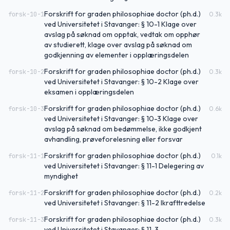
Forskrift for graden philosophiae doctor (ph.d.)
forsk-10-1
0.3
k
ved Universitetet i Stavanger: § 10-1 Klage over
avslag på søknad om opptak, vedtak om opphør
av studierett, klage over avslag på søknad om
godkjenning av elementer i opplæringsdelen
Forskrift for graden philosophiae doctor (ph.d.)
forsk-10-2
0.3
k
ved Universitetet i Stavanger: § 10-2 Klage over
eksamen i opplæringsdelen
Forskrift for graden philosophiae doctor (ph.d.)
forsk-10-3
0.6
k
ved Universitetet i Stavanger: § 10-3 Klage over
avslag på søknad om bedømmelse, ikke godkjent
avhandling, prøveforelesning eller forsvar
Forskrift for graden philosophiae doctor (ph.d.)
forsk-11-1
0.1
k
ved Universitetet i Stavanger: § 11-1 Delegering av
myndighet
Forskrift for graden philosophiae doctor (ph.d.)
forsk-11-2
0.2
k
ved Universitetet i Stavanger: § 11-2 Ikrafttredelse
Forskrift for graden philosophiae doctor (ph.d.)
forsk-11-3
0.3
k
ved Universitetet i Stavanger: § 11-3