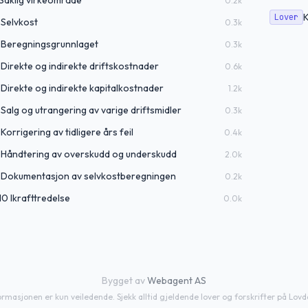
 Saklig virkeområde
0.2
k
Lover
 Selvkost
0.3
k
3 Beregningsgrunnlaget
0.3
k
 Direkte og indirekte driftskostnader
0.6
k
 Direkte og indirekte kapitalkostnader
1.2
k
 Salg og utrangering av varige driftsmidler
0.3
k
Korrigering av tidligere års feil
0.4
k
 8 Håndtering av overskudd og underskudd
2.0
k
 9 Dokumentasjon av selvkostberegningen
0.2
k
10 Ikrafttredelse
0.0
k
Bygget av
Webagent AS
ormasjonen er kun veiledende. Sjekk alltid gjeldende lover og forskrifter på Lovd