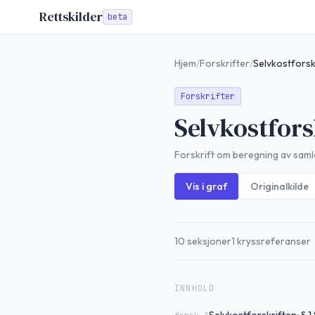
Rettskilder
beta
Hjem
/
Forskrifter
/
Selvkostforsk
Forskrifter
Selvkostfors
Forskrift om beregning av saml
Vis i graf
Originalkilde
10
seksjoner
1
kryssreferanser
INNHOLD