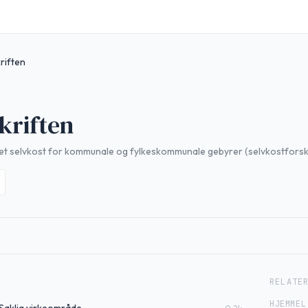
riften
kriften
et selvkost for kommunale og fylkeskommunale gebyrer (selvkostforsk
RELATE
HJEMMEL