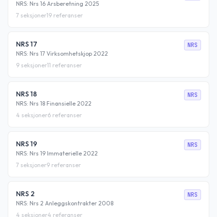
NRS: Nrs 16 Arsberetning 2025
7
seksjoner
19
referanser
NRS 17
NRS
NRS: Nrs 17 Virksomhetskjop 2022
9
seksjoner
11
referanser
NRS 18
NRS
NRS: Nrs 18 Finansielle 2022
4
seksjoner
6
referanser
NRS 19
NRS
NRS: Nrs 19 Immaterielle 2022
7
seksjoner
9
referanser
NRS 2
NRS
NRS: Nrs 2 Anleggskontrakter 2008
4
seksjoner
4
referanser