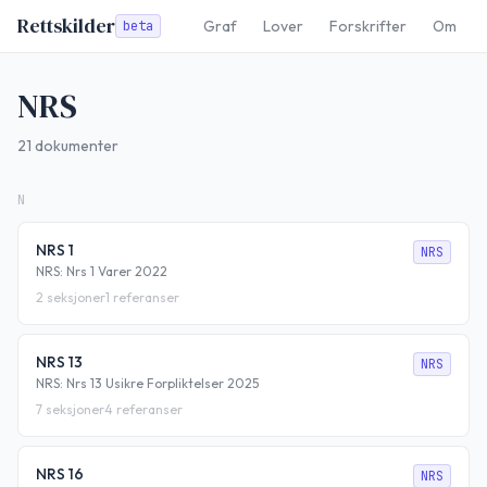
Rettskilder
Graf
Lover
Forskrifter
Om
beta
NRS
21
dokumenter
N
NRS 1
NRS
NRS: Nrs 1 Varer 2022
2
seksjoner
1
referanser
NRS 13
NRS
NRS: Nrs 13 Usikre Forpliktelser 2025
7
seksjoner
4
referanser
NRS 16
NRS