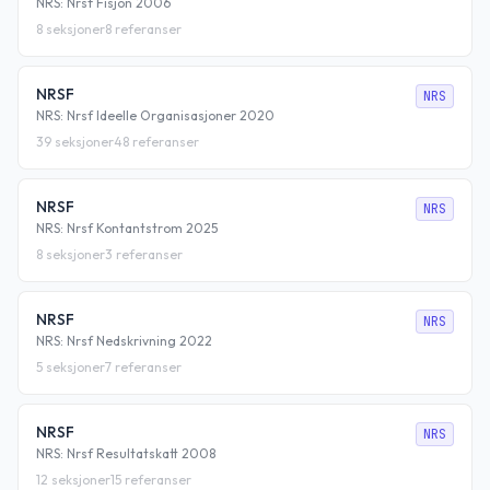
NRS: Nrsf Fisjon 2006
8
seksjoner
8
referanser
NRSF
NRS
NRS: Nrsf Ideelle Organisasjoner 2020
39
seksjoner
48
referanser
NRSF
NRS
NRS: Nrsf Kontantstrom 2025
8
seksjoner
3
referanser
NRSF
NRS
NRS: Nrsf Nedskrivning 2022
5
seksjoner
7
referanser
NRSF
NRS
NRS: Nrsf Resultatskatt 2008
12
seksjoner
15
referanser